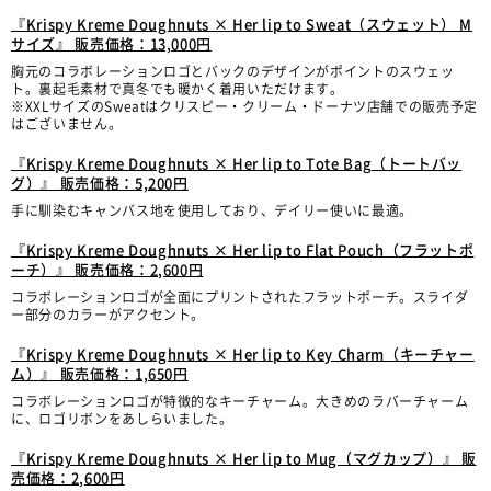
『Krispy Kreme Doughnuts × Her lip to Sweat（スウェット） M
サイズ』 販売価格：13,000円
胸元のコラボレーションロゴとバックのデザインがポイントのスウェッ
ト。裏起毛素材で真冬でも暖かく着用いただけます。
※XXLサイズのSweatはクリスピー・クリーム・ドーナツ店舗での販売予定
はございません。
『Krispy Kreme Doughnuts × Her lip to Tote Bag（トートバッ
グ）』 販売価格：5,200円
手に馴染むキャンバス地を使用しており、デイリー使いに最適。
『Krispy Kreme Doughnuts × Her lip to Flat Pouch（フラットポ
ーチ）』 販売価格：2,600円
コラボレーションロゴが全面にプリントされたフラットポーチ。スライダ
ー部分のカラーがアクセント。
『Krispy Kreme Doughnuts × Her lip to Key Charm（キーチャー
ム）』 販売価格：1,650円
コラボレーションロゴが特徴的なキーチャーム。大きめのラバーチャーム
に、ロゴリボンをあしらいました。
『Krispy Kreme Doughnuts × Her lip to Mug（マグカップ）』 販
売価格：2,600円