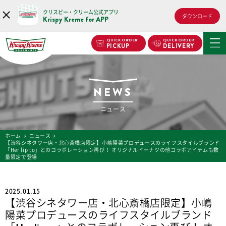
クリスピー・クリーム公式アプリ
ダウンロード
Krispy Kreme for APP
QUICK ORDER
QUICK ORDER
PICKUP
DELIVERY
NEWS
ニュース
ホーム
ニュース
【渋谷シネタワー店・北心斎橋店限定】小嶋陽菜プロデュースのライフスタイルブランド
「Her lip to」とのコラボレーション再び！ オリジナルドーナツの他コラボアイテムも数
量限定で登場
2025.01.15
【渋谷シネタワー店・北心斎橋店限定】小嶋
陽菜プロデュースのライフスタイルブランド