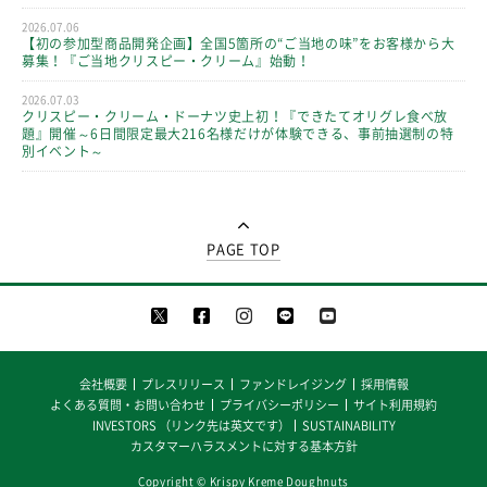
2026.07.06
【初の参加型商品開発企画】全国5箇所の“ご当地の味”をお客様から大
募集！『ご当地クリスピー・クリーム』始動！
2026.07.03
クリスピー・クリーム・ドーナツ史上初！『できたてオリグレ食べ放
題』開催～6日間限定最大216名様だけが体験できる、事前抽選制の特
別イベント～
PAGE TOP
会社概要
プレスリリース
ファンドレイジング
採用情報
よくある質問・お問い合わせ
プライバシーポリシー
サイト利用規約
INVESTORS （リンク先は英文です）
SUSTAINABILITY
カスタマーハラスメントに対する基本方針
Copyright © Krispy Kreme Doughnuts