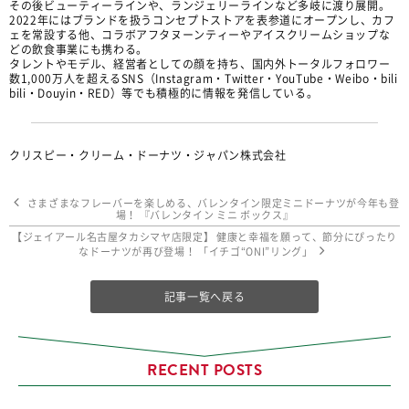
その後ビューティーラインや、ランジェリーラインなど多岐に渡り展開。
2022年にはブランドを扱うコンセプトストアを表参道にオープンし、カフ
ェを常設する他、コラボアフタヌーンティーやアイスクリームショップな
どの飲食事業にも携わる。
タレントやモデル、経営者としての顔を持ち、国内外トータルフォロワー
数1,000万人を超えるSNS（Instagram・Twitter・YouTube・Weibo・bili
bili・Douyin・RED）等でも積極的に情報を発信している。
クリスピー・クリーム・ドーナツ・ジャパン株式会社
さまざまなフレーバーを楽しめる、バレンタイン限定ミニドーナツが今年も登
場！ 『バレンタイン ミニ ボックス』
【ジェイアール名古屋タカシマヤ店限定】 健康と幸福を願って、節分にぴったり
なドーナツが再び登場！ 「イチゴ“ONI”リング」
記事一覧へ戻る
RECENT POSTS