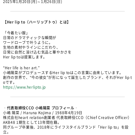
2025年1月20日(月)～1月26日(日)
【Her lip to（ハーリップトゥ）とは】
「今着たい服」
日常のドラマティックな瞬間が
ワードローブで叶うように。
生地の素材やラインにこだわり、
日常に自然と溶け込む気品と華やかさを
Her lip toは提案します。
“Her life is her art.”
小嶋陽菜がプロデュースするHer lip toはこの言葉に由来しています。
創作の世界で、“今の彼女”が形になって誕生したブランド、それがHer lip t
oです。
https://www.herlipto.jp
‐代表取締役CCO 小嶋陽菜 プロフィール‐
小嶋 陽菜 / Haruna Kojima / 1988年4月19日
株式会社heart relation創業者 代表取締役CCO（Chief Creative Officer）
AKB48 1期生として13年間在籍。
同グループ卒業後、2018年にライフスタイルブランド「Her lip to」を設
立。