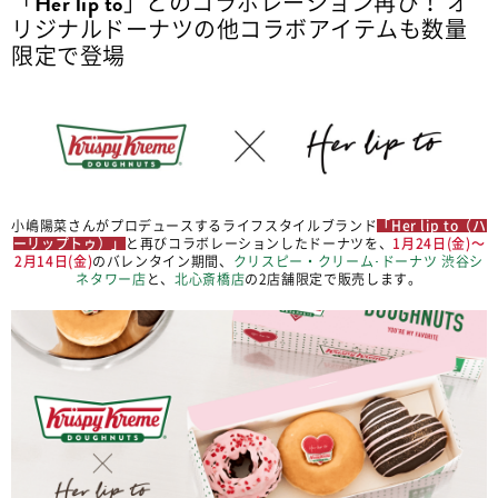
「Her lip to」とのコラボレーション再び！ オ
リジナルドーナツの他コラボアイテムも数量
限定で登場
小嶋陽菜さんがプロデュースするライフスタイルブランド
「Her lip to（ハ
ーリップトゥ）」
と再びコラボレーションしたドーナツを、
1月24日(金)〜
2月14日(金)
のバレンタイン期間、
クリスピー・クリーム･ドーナツ 渋谷シ
ネタワー店
と、
北心斎橋店
の2店舗限定で販売します。