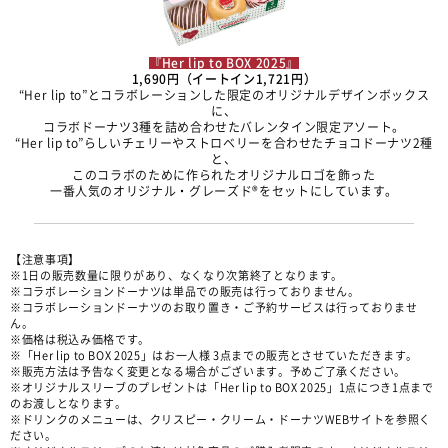
『Her lip to BOX 2025』
1,690円（イートイン1,721円）
“Her lip to”とコラボレーションした限定のオリジナルデザインボックス
に、
コラボドーナツ3種を詰め合わせたバレンタイン限定アソート。
“Her lip to”らしいチェリーやストロベリーを合わせたチョコドーナツ2種
と、
このコラボのために作られたオリジナルロゴを飾った
一番人気のオリジナル・グレーズド®をセットにしています。​
【注意事項】
※1日の販売数量に限りがあり、なくなり次第終了となります。
※コラボレーションドーナツは単品での販売は行っておりません。
※コラボレーションドーナツのお取り置き・ご予約サービスは行っておりませ
ん。
※価格は税込み価格です。
※「Her lip to BOX 2025」はお一人様 3点までの販売とさせていただきます。
※販売方法は予告なく変更となる場合がございます。予めご了承ください。
※オリジナルスリーブのプレゼントは「Her lip to BOX 2025」1点につき1点まで
のお渡しとなります。
※ドリンクのメニューは、クリスピー・クリーム・ドーナツWEBサイトを参照く
ださい。