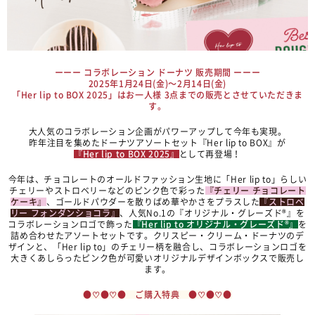
ーーー コラボレーション ドーナツ 販売期間 ーーー
2025年1月24日(金)〜2月14日(金)
「Her lip to BOX 2025」はお一人様 3点までの販売とさせていただきま
す。
大人気のコラボレーション企画がパワーアップして今年も実現。
昨年注目を集めたドーナツアソートセット『Her lip to BOX』が
『Her lip to BOX 2025』
として再登場！
今年は、チョコレートのオールドファッション生地に「Her lip to」らしい
チェリーやストロベリーなどのピンク色で彩った
『チェリー チョコレート
ケーキ』
、ゴールドパウダーを散りばめ華やかさをプラスした
『ストロベ
リー フォンダンショコラ』
、人気No.1の『オリジナル・グレーズド®』を
コラボレーションロゴで飾った
『Her lip to オリジナル・グレーズド®』
を
詰め合わせたアソートセットです。クリスピー・クリーム・ドーナツのデ
ザインと、「Her lip to」のチェリー柄を融合し、コラボレーションロゴを
大きくあしらったピンク色が可愛いオリジナルデザインボックスで販売し
ます。
●♡●♡● ご購入特典 ●♡●♡●