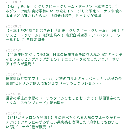
2026.08.07
【Harry Potter × クリスピー・クリーム・ドーナツ 日本初コラボ】
ホグワーツ魔法魔術学校の4つの寮をイメージした限定ドーナツや 食べ
るまでどの寮かわからない「組分け帽子」ドーナツが登場！
2026.08.03
【日本上陸20周年記念企画】『出張！クリスピー・クリーム』出張！ク
リスピー・クリーム』和歌山県へ！ 南紀白浜空港・アドベンチャーワ
ールドにて1日限定開催
2026.07.29
【20周年限定グッズ第3弾】日本の伝統技術を取り入れた限定キャンデ
ィとショッピングバッグがそのままエコバッグになったアニバーサリー
アイテムが登場！
2026.07.28
位置情報共有アプリ「whoo」と初のコラボキャンペーン！～秘密の合
言葉”とドリンク購入でお好きなドーナツ１つプレゼント～
2026.07.10
帰省の手土産や夏のドーナツタイムをもっとおトクに！ 期間限定のお
トクな「スタンプカード」配布開始
2026.07.08
【7/15からメロンが登場！】夏に食べたくなる人気のフルーツがドー
ナツに！ツヤっとみずみずしい果実感を表現した “冷やしてもおいし
い”夏ドーナツ3種が販売中！