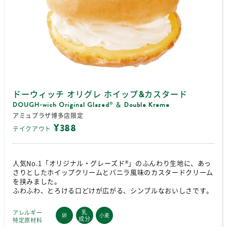
ドーウィッチ オリグレ ホイップ&カスタード
DOUGH-wich Original Glazed
＆ Double Kreme
®
アミュプラザ博多店限定
¥388
テイクアウト
人気No.1「オリジナル・グレーズド®」のふんわり生地に、あっ
さりとしたホイップクリームとバニラ風味のカスタードクリーム
を挟みました。
ふわふわ、とろける口どけが広がる、シンプルなおいしさです。
乳
アレルギー
卵
小麦
成分
特定原材料