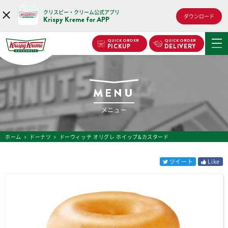
クリスピー・クリーム公式アプリ
ダウンロード
Krispy Kreme for APP
QUICK ORDER
QUICK ORDER
PICKUP
DELIVERY
MENU
メニュー
ホーム
ドーナツ
ドーウィッチ オリグレ ホイップ&カスタード
ツイート
Like