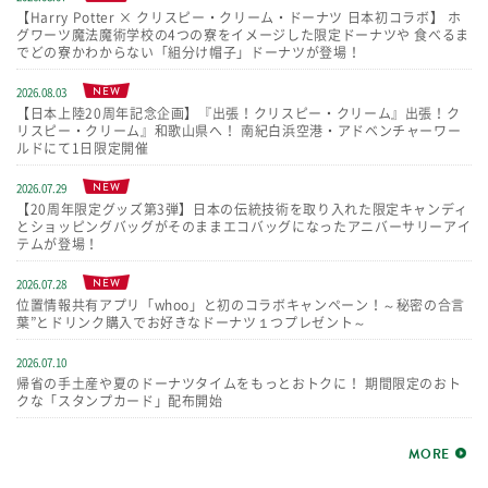
【Harry Potter × クリスピー・クリーム・ドーナツ 日本初コラボ】 ホ
グワーツ魔法魔術学校の4つの寮をイメージした限定ドーナツや 食べるま
でどの寮かわからない「組分け帽子」ドーナツが登場！
NEW
2026.08.03
【日本上陸20周年記念企画】『出張！クリスピー・クリーム』出張！ク
リスピー・クリーム』和歌山県へ！ 南紀白浜空港・アドベンチャーワー
ルドにて1日限定開催
NEW
2026.07.29
【20周年限定グッズ第3弾】日本の伝統技術を取り入れた限定キャンディ
とショッピングバッグがそのままエコバッグになったアニバーサリーアイ
テムが登場！
NEW
2026.07.28
位置情報共有アプリ「whoo」と初のコラボキャンペーン！～秘密の合言
葉”とドリンク購入でお好きなドーナツ１つプレゼント～
2026.07.10
帰省の手土産や夏のドーナツタイムをもっとおトクに！ 期間限定のおト
クな「スタンプカード」配布開始
MORE