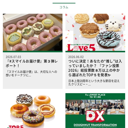
コラム
2026.07.03
2026.06.02
『#スマイルお届け便』第３弾レ
ついに決定！あなたの“推し”は入
ポート！
っていましたか？ 『ファン投票
2026』総投票数８万以上の中か
『スマイルお届け便』は、大切な人への
ら選ばれたTOP５を発表✨️
想いをドーナツに...
日本上陸20周年という大きな節目を迎え
たクリスピー・...