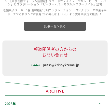
【東京国際フォーラム店限定】ブロードウェイミュージカル「ピーター・パ
ン」とコラボレーション 『ピーター・パン マジカル スター ナイト』登場
老舗菓子メーカー“春日井製菓”と初コラボレーション！ ロングセラーのお菓子が
ドーナツとドリンクに変身 2023年8月1日（火）より愛知県限定で販売
記事一覧へ戻る
報道関係者の方からの
お問い合わせ
E-Mail
press@krispykreme.jp
ARCHIVE
2026年