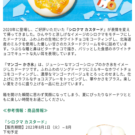
2020年に登場し、ご好評いただいた
『シロクマ カスタード』
が表情を変え
て帰ってきました。ひんやりと涼しげなイメージのシロクマをモチーフにし
たドーナツは、ふわふわの生地にホワイトチョコをコーティングし、北海道
産のミルクを使用した優しい甘さのカスタードクリームを中に詰めていま
す。つぶらな瞳と鼻はビターチョコで描き、パリッとした食感のホワイトチ
ョコでキュートな丸い耳を表現しています。
『マンゴー かき氷』
は、ジューシーなマンゴーシロップのかき氷をイメー
ジしたドーナツです。ふわふわのリングドーナツにミルキーなホワイトチョ
コをコーティングし、濃厚なマンゴーナパージュをとろっとのせました。仕
上げにカラフルなチョコスプレーをトッピングし、華やかさをプラス。楽し
い夏をさらに盛り上げる一品に仕上げています。
箱を開けた瞬間に思わず笑顔になってしまう、夏にぴったりなドーナツとと
もに楽しい時間をお過ごしください。
≪参考情報：商品情報≫
『シロクマ カスタード』
【販売期間】2023年8月1日（火）～8月
下旬予定