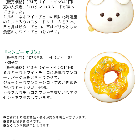
【販売価格】334円（イートイン341円）
夏の人気者、シロクマ カスタードが帰っ
てきました。
ミルキーなホワイトチョコの顔に北海道産
のミルク入りカスタードクリームを入れ、
目と鼻はビターチョコ、耳はパリッとした
食感のホワイトチョコをのせて。
『マンゴー かき氷』
【販売期間】2023年8月1日（火）～8月
下旬予定
【販売価格】313円（イートイン319円）
ミルキーなホワイトチョコに濃厚なマンゴ
ーナパージュをとろ〜りのせて、
ジューシーなマンゴーシロップのかき氷み
たいなドーナツが、登場。
カラフルなチョコスプレーで爽やかなアク
セントをプラスしています。
※店舗により取扱商品・価格が異なる場合がございます。
※価格は税込み価格です。
※なくなり次第終了となります。