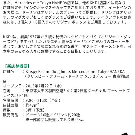
また、Mercedes me Tokyo HANEDA店では、他のKKDJ店舗とは異なり、
店舗限定デザインのボックスやカップをご用意しております。イートインの
お客様に、ドーナツはオリジナルのプレートでご提供し、ドリンクはオリジ
ナルのマグカップもしくはグラスでご提供いたします。テイクアウトのお客
様には、3個入り・6個入りのオリジナルボックスをご用意しております。
KKDJは、創業1937年から続く秘伝のレシピにもとづく『オリジナル・グレ
ーズド®』を中心としたバラエティ豊かなドーナツとこだわりのコーヒーを
通じて、おいしさと笑顔になれる素敵な瞬間＝マジック・モーメントを、日
本中のあらゆる人々にお届けすることを目指してまいります。
【新店舗概要】
店舗名 ：Krispy Kreme Doughnuts Mercedes me Tokyo HANEDA
（クリスピー・クリーム・ドーナツ メルセデス ミー 東京羽田）
店
オープン日：2015年7月22日（水）
在地 ：東京都大田区羽田空港3-4-2 第2旅客ターミナル マーケットプ
レイス地下1階
営業時間 ：9:00～21:30（予定）
店舗面積 ：約48m²
席数 ：6席（予定）
販売商品 ：ドーナツ10種／ドリンク約20種
※一部商品は販売しておりません。