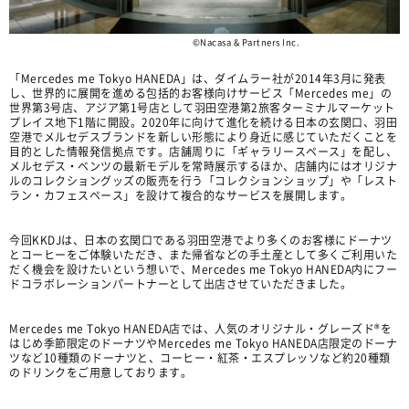
©Nacasa & Partners Inc.
「Mercedes me Tokyo HANEDA」は、ダイムラー社が2014年3月に発表
し、世界的に展開を進める包括的お客様向けサービス「Mercedes me」の
世界第3号店、アジア第1号店として羽田空港第2旅客ターミナルマーケット
プレイス地下1階に開設。2020年に向けて進化を続ける日本の玄関口、羽田
空港でメルセデスブランドを新しい形態により身近に感じていただくことを
目的とした情報発信拠点です。店舗周りに「ギャラリースペース」を配し、
メルセデス・ベンツの最新モデルを常時展示するほか、店舗内にはオリジナ
ルのコレクショングッズの販売を行う「コレクションショップ」や「レスト
ラン・カフェスペース」を設けて複合的なサービスを展開します。
今回KKDJは、日本の玄関口である羽田空港でより多くのお客様にドーナツ
とコーヒーをご体験いただき、また帰省などの手土産として多くご利用いた
だく機会を設けたいという想いで、Mercedes me Tokyo HANEDA内にフー
ドコラボレーションパートナーとして出店させていただきました。
Mercedes me Tokyo HANEDA店では、人気のオリジナル・グレーズド®を
はじめ季節限定のドーナツやMercedes me Tokyo HANEDA店限定のドーナ
ツなど10種類のドーナツと、コーヒー・紅茶・エスプレッソなど約20種類
のドリンクをご用意しております。