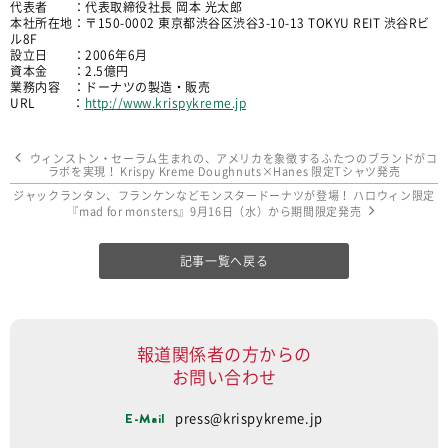
代表者 ：代表取締役社長 岡本 光太郎
本社所在地：〒150-0002 東京都渋谷区渋谷3-10-13 TOKYU REIT 渋谷Rビ
ル8F
設立日 ：2006年6月
資本金 ：2.5億円
業務内容 ：ドーナツの製造・販売
URL ：
http://www.krispykreme.jp
ウィンストン・セーラム生まれの、アメリカを象徴するふたつのブランドがコ
ラボを実現！ Krispy Kreme Doughnuts×Hanes 限定Tシャツ発売
ジャックランタン、フランケンなどモンスタードーナツが登場！ ハロウィン限定
『mad for monsters』9月16日（水）から期間限定発売
記事一覧へ戻る
報道関係者の方からの
お問い合わせ
E-Mail
press@krispykreme.jp