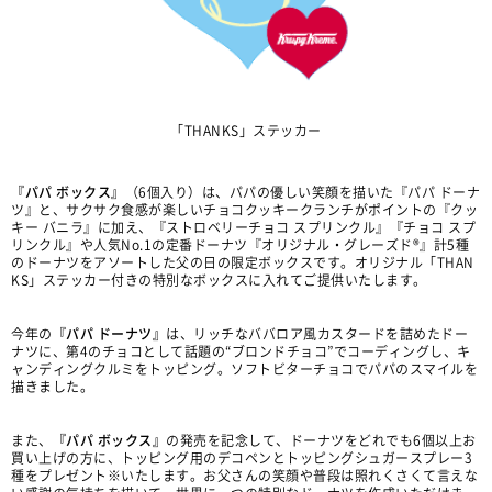
「THANKS」ステッカー
『パパ ボックス』
（6個入り）は、パパの優しい笑顔を描いた『パパ ドーナ
ツ』と、サクサク食感が楽しいチョコクッキークランチがポイントの『クッ
キー バニラ』に加え、『ストロベリーチョコ スプリンクル』『チョコ スプ
リンクル』や人気No.1の定番ドーナツ『オリジナル・グレーズド®』計5種
のドーナツをアソートした父の日の限定ボックスです。オリジナル「THAN
KS」ステッカー付きの特別なボックスに入れてご提供いたします。
今年の
『パパ ドーナツ』
は、リッチなババロア風カスタードを詰めたドー
ナツに、第4のチョコとして話題の“ブロンドチョコ”でコーディングし、キ
ャンディングクルミをトッピング。ソフトビターチョコでパパのスマイルを
描きました。
また、
『パパ ボックス』
の発売を記念して、ドーナツをどれでも6個以上お
買い上げの方に、トッピング用のデコペンとトッピングシュガースプレー3
種をプレゼント※いたします。お父さんの笑顔や普段は照れくさくて言えな