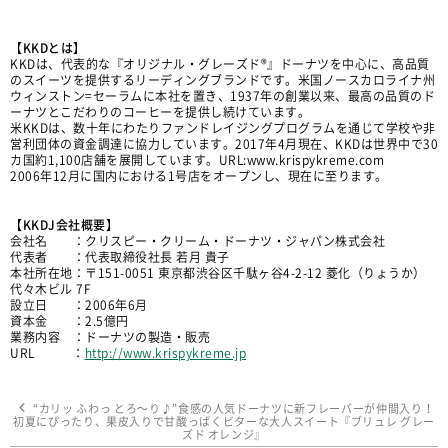
【KKDとは】
KKDは、代表的な『オリジナル・グレーズド®』ドーナツを中心に、高品質
のスイーツを提供するリーディングブランドです。米国ノースカロライナ州
ウィンストン=セーラムに本社を置き、1937年の創業以来、最高の品質のド
ーナツとこだわりのコーヒーを提供し続けています。
米KKDは、数十年にわたりファンドレイジングプログラムを通じて学校や非
営利団体の資金調達に協力しています。2017年4月現在、KKDは世界中で30
カ国約1,100店舗を展開しています。URL:www.krispykreme.com
2006年12月に国内における1号店をオープンし、現在に至ります。
【KKDJ会社概要】
会社名 ：クリスピー・クリーム・ドーナツ・ジャパン株式会社
代表者 ：代表取締役社長 若月 貴子
本社所在地：〒151-0051 東京都渋谷区千駄ヶ谷4-2-12 菱化（りょうか）
代々木ビル 7F
設立日 ：2006年6月
資本金 ：2.5億円
業務内容 ：ドーナツの製造・販売
URL ：
http://www.krispykreme.jp
“カリッ ふわっ とろ〜り♪”食感の人気ドーナツに新フレーバーが仲間入り！
初夏にぴったり、果皮入りで甘酸っぱくビターな大人スイート『ブリュレ グレー
ズド オレンジ』