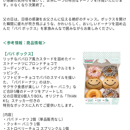
い感謝の気持ちを描いて、世界に一つの特別なドーナツを作成いただけま
す。※なくなり次第終了。
父の日は、日頃の感謝をお父さんに伝える絶好のチャンス。ボックスを開け
た瞬間に疲れが吹き飛ぶような、かわいらしく、おいしいドーナツを詰め込
んだ『パパ ボックス』を家族みんなで囲みながらお楽しみください。
＜参考情報：商品情報＞
【パパ ボックス】
リッチなババロア風カスタードを詰めたイー
ストドーナツにブロンドチョコで
コーディングし、キャンディングクルミをト
ッピング。
ソフトビターチョコでパパのスマイルを描い
た、『パパドーナツ』のほか、
サクサク食感が楽しい『クッキー バニラ』な
ど合計5種のドーナツをアソートした
父の日限定6個入りBOX。オリジナル「THAN
KS」ステッカー付きの
特別なボックスに入れてご提供いたします。
[内容]
・パパ ドーナツ 2個（単品販売なし）
・クッキー バニラ 1個
・ストロベリーチョコ スプリンクル 1個