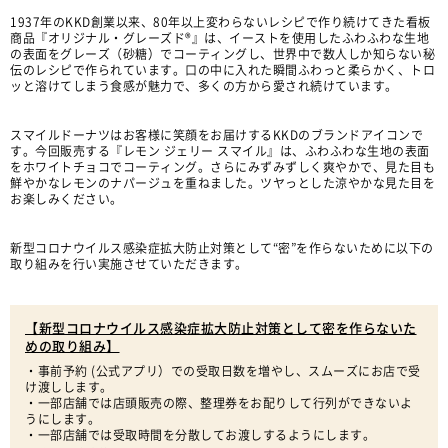
1937年のKKD創業以来、80年以上変わらないレシピで作り続けてきた看板
商品『オリジナル・グレーズド®』は、イーストを使用したふわふわな生地
の表面をグレーズ（砂糖）でコーティングし、世界中で数人しか知らない秘
伝のレシピで作られています。口の中に入れた瞬間ふわっと柔らかく、トロ
ッと溶けてしまう食感が魅力で、多くの方から愛され続けています。
スマイルドーナツはお客様に笑顔をお届けするKKDのブランドアイコンで
す。今回販売する『レモン ジェリー スマイル』は、ふわふわな生地の表面
をホワイトチョコでコーティング。さらにみずみずしく爽やかで、見た目も
鮮やかなレモンのナパージュを重ねました。ツヤっとした涼やかな見た目を
お楽しみください。
新型コロナウイルス感染症拡大防止対策として“密”を作らないために以下の
取り組みを行い実施させていただきます。
【新型コロナウイルス感染症拡大防止対策として密を作らないた
めの取り組み】
・事前予約 (公式アプリ）での受取日数を増やし、スムーズにお店で受
け渡しします。
・一部店舗では店頭販売の際、整理券をお配りして行列ができないよ
うにします。
・一部店舗では受取時間を分散してお渡しするようにします。