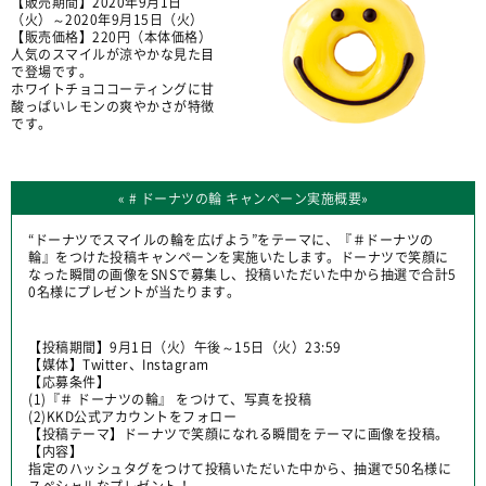
【販売期間】2020年9月1日
（火）～2020年9月15日（火）
【販売価格】220円（本体価格）
人気のスマイルが涼やかな見た目
で登場です。
ホワイトチョココーティングに甘
酸っぱいレモンの爽やかさが特徴
です。
« # ドーナツの輪 キャンペーン実施概要»
“ドーナツでスマイルの輪を広げよう”をテーマに、『＃ドーナツの
輪』をつけた投稿キャンペーンを実施いたします。ドーナツで笑顔に
なった瞬間の画像をSNSで募集し、投稿いただいた中から抽選で合計5
0名様にプレゼントが当たります。
【投稿期間】9月1日（火）午後～15日（火）23:59
【媒体】Twitter、Instagram
【応募条件】
(1)『＃ ドーナツの輪』 をつけて、写真を投稿
(2)KKD公式アカウントをフォロー
【投稿テーマ】ドーナツで笑顔になれる瞬間をテーマに画像を投稿。
【内容】
指定のハッシュタグをつけて投稿いただいた中から、抽選で50名様に