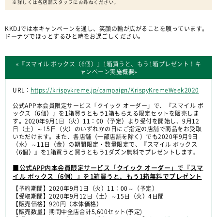
※詳しくは各店舗スタッフにお尋ねください。
KKDJでは本キャンペーンを通し、笑顔の輪が広がることを願っています。
ドーナツでほっとするひと時をお過ごしください。
«『スマイル ボックス（6個）』1箱買うと、もう1箱プレゼント！キ
ャンペーン実施概要»
URL：
https://krispykreme.jp/campaign/KrispyKremeWeek2020
公式APP本会員限定サービス「クイック オーダー」で、『スマイル ボ
ックス（6個）』を1箱買うともう1箱もらえる限定セットを販売しま
す。2020年9月1日（火）11：00（予定）より受付を開始し、9月12
日（土）～15日（火）のいずれかの日にご指定の店舗で商品をお受取
いただけます。また、各店舗（一部店舗を除く）でも2020年9月9日
（水）～11日（金）の期間限定・数量限定で、『スマイル ボックス
（6個）』を1箱買うと買うともう1ダズン無料でプレゼントします。
■公式APP内本会員限定サービス「クイック オーダー」で『スマ
イル ボックス（6個）』を1箱買うと、もう1箱無料でプレゼント
【予約期間】2020年9月1日（火）11：00～（予定）
【受取期間】2020年9月12日（土）～15日（火）4日間
【販売価格】920円（本体価格）
【販売数量】期間中全店合計5,600セット(予定)