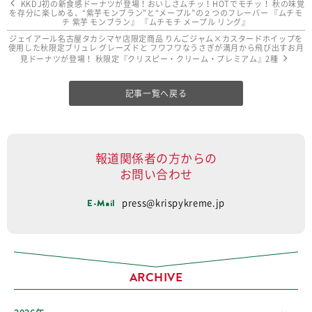
KKDJ初の新食感ドーナツが登場！おいしさムチッ！HOTでモチッ！ 秋の味覚
を存分に楽しめる、“紫芋モンブラン”と“メープル”の２つのフレーバー 『ムチモ
チ 紫芋 モンブラン』 『ムチモチ メープル リング』
ジェイアール名古屋タカシマヤ店限定商品 りんごジャム×カスタードホイップを
使用した秋限定ブリュレ グレーズドと フワフワなうさぎが満月から飛び出すお月
見ドーナツが登場！ 秋限定『クリスピー・クリーム・プレミアム』2種
記事一覧へ戻る
報道関係者の方からの
お問い合わせ
E-Mail
press@krispykreme.jp
ARCHIVE