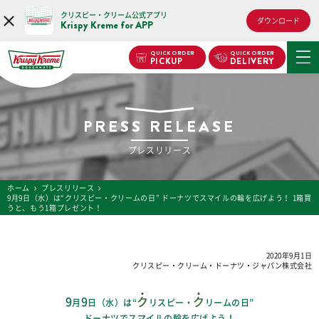
クリスピー・クリーム公式アプリ
ダウンロード
Krispy Kreme for APP
QUICK ORDER
QUICK ORDER
PICKUP
DELIVERY
PRESS RELEASE
プレスリリース
ホーム
プレスリリース
9月9日（水）は“クリスピー・クリームの日” ドーナツでスマイルの輪を広げよう！ 1箱買
うと、もう1箱プレゼント！
2020年9月1日
クリスピー・クリーム・ドーナツ・ジャパン株式会社
9
9
ク
ク
月
日（水）は“
リスピー・
リームの日”
ドーナツでスマイルの輪を広げよう！