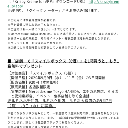
【『Krispy Kreme for APP』ダウンロードURL】
http://krispykrem
e.jp/app/
※APP内、「クイック オーダー」からお申込み頂けます。
※ご利用には本会員登録が必要です。
※予定数量に達し次第終了となります。
※ご注文はお一人様につき1セットまでとなります。
※Mercedes me Tokyo HANEDA、ルミネ北千住店、ルミネ立川店、ルミネ大宮店、
ららぽーと愛知東郷店、その他イベント・催事店舗は対象外店舗となります。
※クレジットカード決済のみとなります。
※店舗により営業時間の変更をしている場合がございます。
■「店舗」で『スマイル ボックス（6個）』を1箱買うと、もう1
箱無料でプレゼント
【対象商品】『スマイル ボックス（6個）』
【開催日程】2020年9月9日（水）～11日（金）の3日間開催
【販売価格】920円（本体価格）
【販売数量】各店数量限定
【実施店舗】Mercedes me Tokyo HANEDA、エチカ池袋店、ららぽ
ーと愛知東郷店、イベント・催事店舗を除く全店舗
※ルミネ北千住店、ルミネ立川店、ルミネ大宮店のみ9月7日
（月）～9日（水）に実施。
※密にならない取り組みとして、一部店舗では店頭販売の際、整理券をお配りし行
列ができないようにします。 また、一部店舗では受取時間を分散してお渡しするよ
うにします。詳しくは各店舗スタッフにお尋ねください。
※各店舗予定数量に達し次第終了となります。