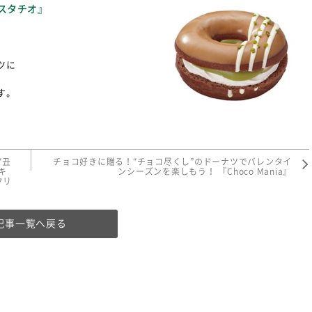
スタチオ』
）
ツに
す。
“丑
チョコ好きに贈る！“チョコ尽くし”のドーナツでバレンタイ
キ
ンシーズンを楽しもう！ 『Choco Mania』
クリ
記事一覧へ戻る