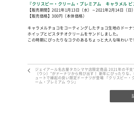
『クリスピー・クリーム・プレミアム キャラメル ピ
【販売期間】2021年1月13日（水）～2021年2月14日（日
【販売価格】300円（本体価格）
キャラメルチョコをコーティングしたチョコ生地のドーナ
ホイップとピスタチオクリームをサンドしました。
この時期にぴったりなコクのあるちょっと大人な味わいで
ジェイアール名古屋タカシマヤ店限定商品 2021年の干支
（ウシ）”がドーナツから飛び出す！ 新年にぴったりな、
ュートで縁起の良い限定ドーナツが登場 『クリスピー・
ーム・プレミアム ウシ』