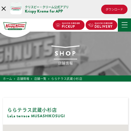
クリスピー・クリーム公式アプリ
ダウンロード
Krispy Kreme for APP
QUICK ORDER
QUICK ORDER
PICKUP
DELIVERY
SHOP
店舗情報
ホーム
店舗情報
店舗一覧
ららテラス武蔵小杉店
ららテラス武蔵小杉店
LaLa terrace MUSASHIKOSUGI