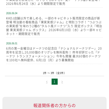
2026年6月24日（水）より期間限定で販売
2026.06.04
KKDJ店舗以外で楽しめる、一部のキャビネット販売限定の商品が新
登場 明治屋の看板商品「果実実感ジャム」と特別コラボ！ “つぶつぶ
の果実感”を味わう2種の“タルト風ドーナツ”入り 限定ボックス『明治
屋 果実実感ジャム ボックス』 2026年6月10日（水）より一部キャビ
ネット・期間限定で販売
2026.06.01
6月の第一金曜日はドーナツの記念日「ナショナルドーナツデー」 20
周年を記念し20,000個のオリグレを無料配布！ 昨年好評だった『ド
ーナツ トランスフォーメーション』今年も開催 最大60個のドーナツ
を100社へ無料提供、6月1日（月）より募集開始
1件 〜 3件（全
3
件）
1
報道関係者の方からの