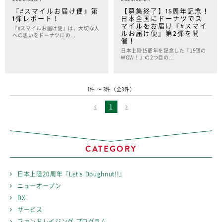
『#スマイルお届け便』第
【募集終了】15周年記念！
1弾レポート！
日本全国にドーナツでス
マイルをお届け『#スマイ
『#スマイルお届け便』は、大切な人
ルお届け便』第2弾を開
への想いをドーナツにの...
催！
日本上陸15周年を記念した『15個の
WOW！』の2つ目の...
1件 〜 3件（全
3
件）
1
CATEGORY
日本上陸20周年『Let's Doughnut!!』
ニューオープン
DX
サービス
ファンドレイジング プログラム